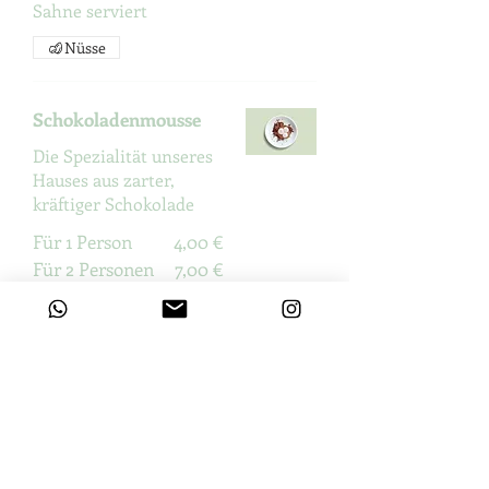
Sahne serviert
Nüsse
Schokoladenmousse
Die Spezialität unseres
Hauses aus zarter,
kräftiger Schokolade
Für 1 Person
4,00 €
Für 2 Personen
7,00 €
Karottenkuch
5,50 €
en
Karottenkuche
n mit
Frischkäse-
Frosting