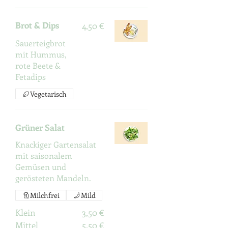
Brot & Dips
4,50 €
Sauerteigbrot
mit Hummus,
rote Beete &
Fetadips
Vegetarisch
Grüner Salat
Knackiger Gartensalat
mit saisonalem
Gemüsen und
gerösteten Mandeln.
Milchfrei
Mild
Klein
3,50 €
Mittel
5,50 €