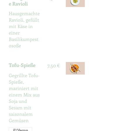
e Ravioli
Hausgemachte
Ravioli, gefüllt
mit Käse in
einer
Basilikumpest
osoße
Tofu-Spieße
7,50 €
Gegrillte Tofu-
Spieße,
mariniert mit
einem Mix aus
Soja und
Sesam mit
saisonalem
Gemüsen
Vegan